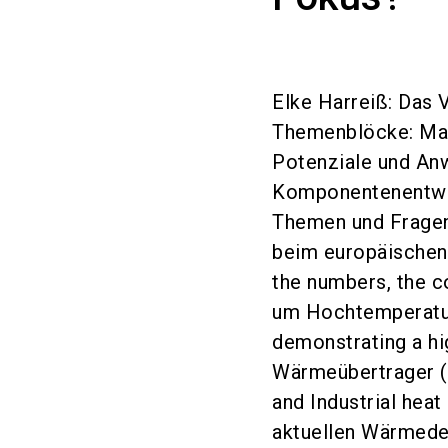
Elke Harreiß: Das 
Themenblöcke: Mar
Potenziale und An
Komponentenentwick
Themen und Fragen
beim europäische
the numbers, the c
um Hochtemperatu
demonstrating a hi
Wärmeübertrager (
and Industrial hea
aktuellen Wärmede