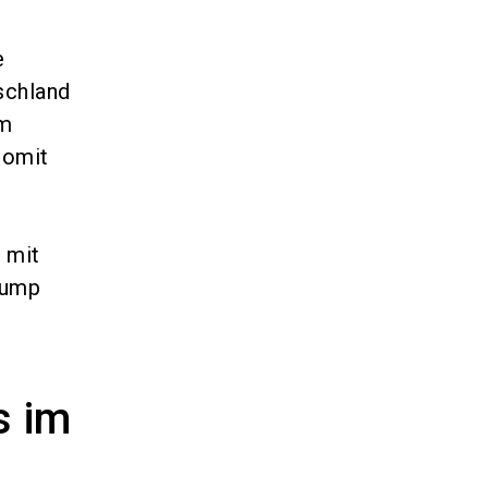
e
schland
um
Somit
 mit
Pump
s im