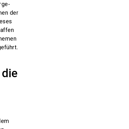
rge-
men der
ieses
haffen
themen
eführt.
 die
 dem