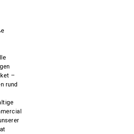
ße
lle
ngen
ket –
en rund
ltige
mmercial
unserer
at