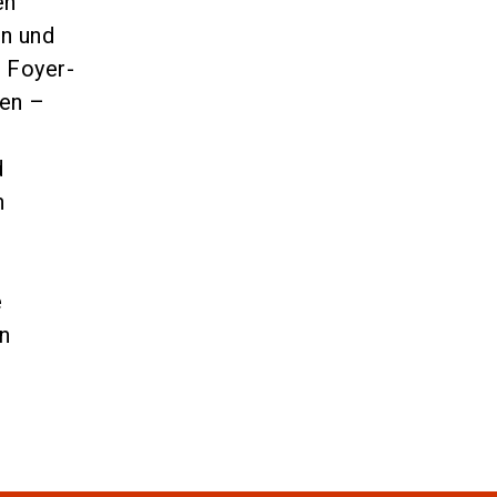
en
n und
 Foyer-
sen –
d
n
e
n