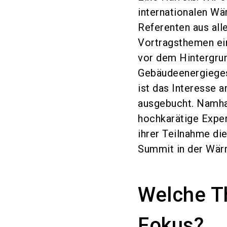
internationalen Wä
Referenten aus all
Vortragsthemen ein
vor dem Hintergrun
Gebäudeenergieges
ist das Interesse 
ausgebucht. Namhaf
hochkarätige Expe
ihrer Teilnahme di
Summit in der Wä
Welche T
Fokus?