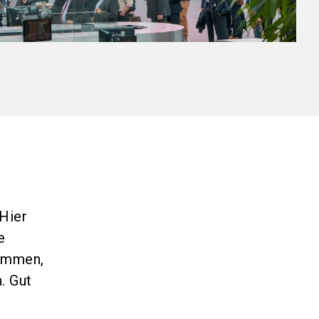
r
Hier
e
sammen,
. Gut